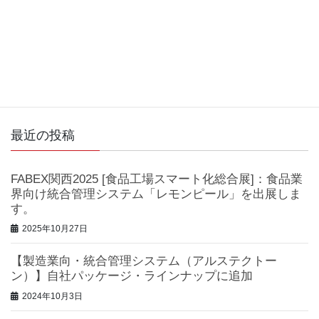
ホームページリニューアルしました。
ホームページリニューアルしました。
投
ペ
ペ
1
2
»
ー
ー
稿
ジ
ジ
最近の投稿
ナ
ビ
FABEX関西2025 [食品工場スマート化総合展]：食品業
ゲ
界向け統合管理システム「レモンピール」を出展しま
す。
ー
2025年10月27日
シ
ョ
【製造業向・統合管理システム（アルステクトー
ン）】自社パッケージ・ラインナップに追加
ン
2024年10月3日